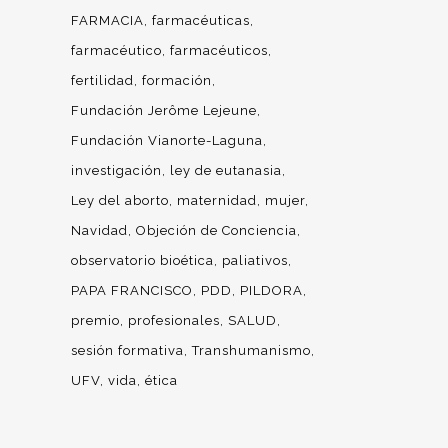
FARMACIA
farmacéuticas
farmacéutico
farmacéuticos
fertilidad
formación
Fundación Jerôme Lejeune
Fundación Vianorte-Laguna
investigación
ley de eutanasia
Ley del aborto
maternidad
mujer
Navidad
Objeción de Conciencia
observatorio bioética
paliativos
PAPA FRANCISCO
PDD
PILDORA
premio
profesionales
SALUD
sesión formativa
Transhumanismo
UFV
vida
ética