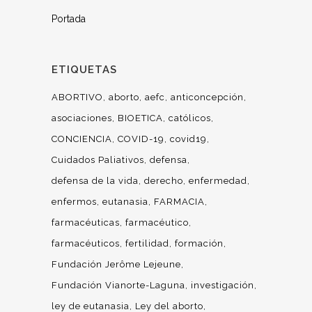
Portada
ETIQUETAS
ABORTIVO
aborto
aefc
anticoncepción
asociaciones
BIOETICA
católicos
CONCIENCIA
COVID-19
covid19
Cuidados Paliativos
defensa
defensa de la vida
derecho
enfermedad
enfermos
eutanasia
FARMACIA
farmacéuticas
farmacéutico
farmacéuticos
fertilidad
formación
Fundación Jerôme Lejeune
Fundación Vianorte-Laguna
investigación
ley de eutanasia
Ley del aborto