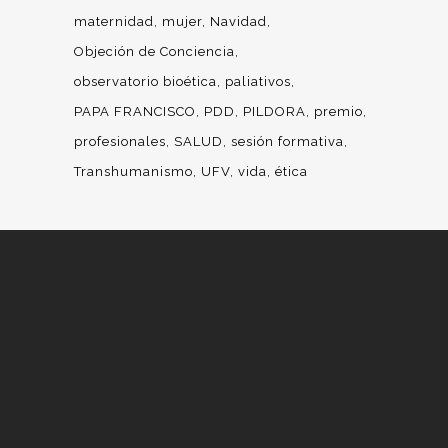
maternidad
mujer
Navidad
Objeción de Conciencia
observatorio bioética
paliativos
PAPA FRANCISCO
PDD
PILDORA
premio
profesionales
SALUD
sesión formativa
Transhumanismo
UFV
vida
ética