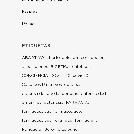
Memoria de actividades
Noticias
Portada
ETIQUETAS
ABORTIVO
aborto
aefc
anticoncepción
asociaciones
BIOETICA
católicos
CONCIENCIA
COVID-19
covid19
Cuidados Paliativos
defensa
defensa de la vida
derecho
enfermedad
enfermos
eutanasia
FARMACIA
farmacéuticas
farmacéutico
farmacéuticos
fertilidad
formación
Fundación Jerôme Lejeune