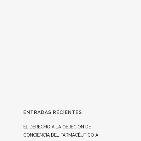
Farmacéuticos Católicos, os queremos
hacer llegar nuestra memoria de actividades
de este año recordando que nuestra misión
es asesorar, proteger e impulsar la labor de
la doctrina de la Iglesia católica en relación
al ejercicio profesional del farmacéutico,
promover la...
ENTRADAS RECIENTES
EL DERECHO A LA OBJECIÓN DE
CONCIENCIA DEL FARMACÉUTICO A