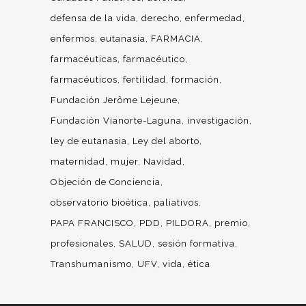
defensa de la vida
derecho
enfermedad
enfermos
eutanasia
FARMACIA
farmacéuticas
farmacéutico
farmacéuticos
fertilidad
formación
Fundación Jerôme Lejeune
Fundación Vianorte-Laguna
investigación
ley de eutanasia
Ley del aborto
maternidad
mujer
Navidad
Objeción de Conciencia
observatorio bioética
paliativos
PAPA FRANCISCO
PDD
PILDORA
premio
profesionales
SALUD
sesión formativa
Transhumanismo
UFV
vida
ética