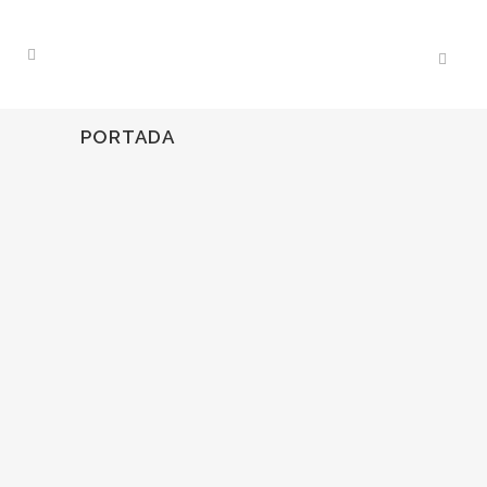
PORTADA
06
May