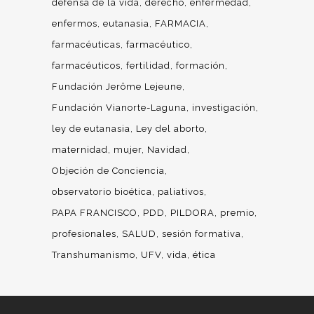
defensa de la vida
derecho
enfermedad
enfermos
eutanasia
FARMACIA
farmacéuticas
farmacéutico
farmacéuticos
fertilidad
formación
Fundación Jerôme Lejeune
Fundación Vianorte-Laguna
investigación
ley de eutanasia
Ley del aborto
maternidad
mujer
Navidad
Objeción de Conciencia
observatorio bioética
paliativos
PAPA FRANCISCO
PDD
PILDORA
premio
profesionales
SALUD
sesión formativa
Transhumanismo
UFV
vida
ética