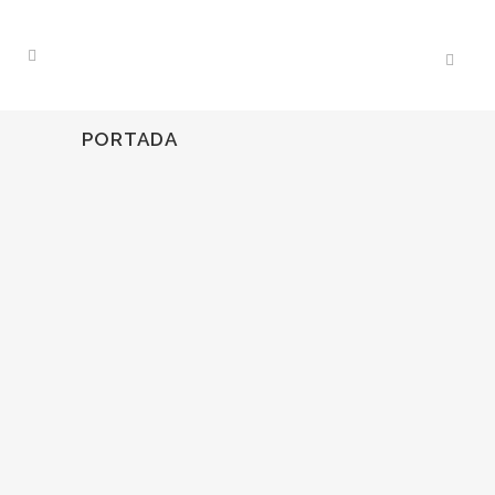
PORTADA
15
Ene