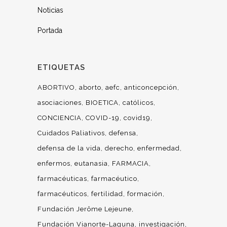
Noticias
Portada
ETIQUETAS
ABORTIVO
aborto
aefc
anticoncepción
asociaciones
BIOETICA
católicos
CONCIENCIA
COVID-19
covid19
Cuidados Paliativos
defensa
defensa de la vida
derecho
enfermedad
enfermos
eutanasia
FARMACIA
farmacéuticas
farmacéutico
farmacéuticos
fertilidad
formación
Fundación Jerôme Lejeune
Fundación Vianorte-Laguna
investigación