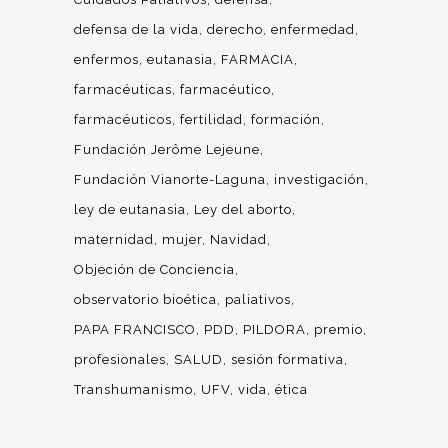
defensa de la vida
derecho
enfermedad
enfermos
eutanasia
FARMACIA
farmacéuticas
farmacéutico
farmacéuticos
fertilidad
formación
Fundación Jerôme Lejeune
Fundación Vianorte-Laguna
investigación
ley de eutanasia
Ley del aborto
maternidad
mujer
Navidad
Objeción de Conciencia
observatorio bioética
paliativos
PAPA FRANCISCO
PDD
PILDORA
premio
profesionales
SALUD
sesión formativa
Transhumanismo
UFV
vida
ética