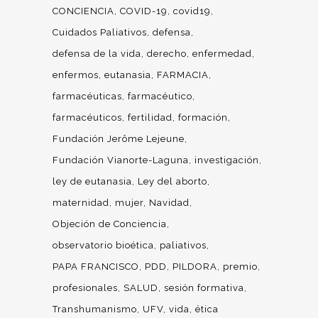
CONCIENCIA
COVID-19
covid19
Cuidados Paliativos
defensa
defensa de la vida
derecho
enfermedad
enfermos
eutanasia
FARMACIA
farmacéuticas
farmacéutico
farmacéuticos
fertilidad
formación
Fundación Jerôme Lejeune
Fundación Vianorte-Laguna
investigación
ley de eutanasia
Ley del aborto
maternidad
mujer
Navidad
Objeción de Conciencia
observatorio bioética
paliativos
PAPA FRANCISCO
PDD
PILDORA
premio
profesionales
SALUD
sesión formativa
Transhumanismo
UFV
vida
ética