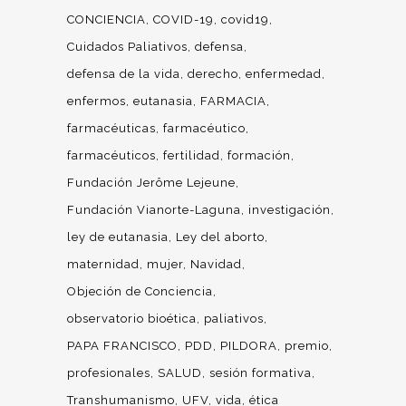
CONCIENCIA
COVID-19
covid19
Cuidados Paliativos
defensa
defensa de la vida
derecho
enfermedad
enfermos
eutanasia
FARMACIA
farmacéuticas
farmacéutico
farmacéuticos
fertilidad
formación
Fundación Jerôme Lejeune
Fundación Vianorte-Laguna
investigación
ley de eutanasia
Ley del aborto
maternidad
mujer
Navidad
Objeción de Conciencia
observatorio bioética
paliativos
PAPA FRANCISCO
PDD
PILDORA
premio
profesionales
SALUD
sesión formativa
Transhumanismo
UFV
vida
ética