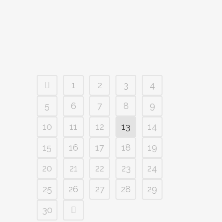
del feto, que los progenitores puedan tener
una ecografía en 4D y un apoyo...
1
2
3
4
5
6
7
8
9
10
11
12
13
14
15
16
17
18
19
20
21
22
23
24
25
26
27
28
29
30