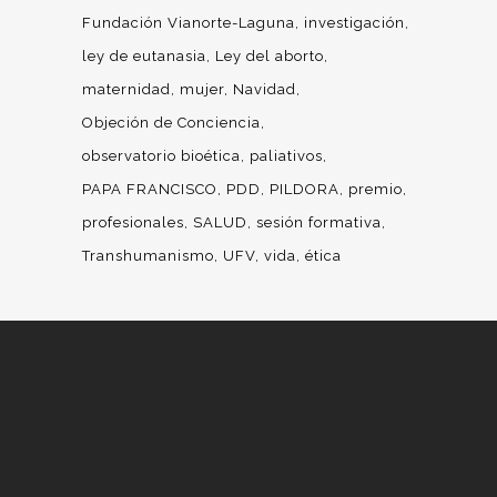
Fundación Vianorte-Laguna
investigación
ley de eutanasia
Ley del aborto
maternidad
mujer
Navidad
Objeción de Conciencia
observatorio bioética
paliativos
PAPA FRANCISCO
PDD
PILDORA
premio
profesionales
SALUD
sesión formativa
Transhumanismo
UFV
vida
ética