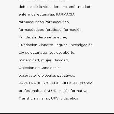
defensa de la vida
derecho
enfermedad
enfermos
eutanasia
FARMACIA
farmacéuticas
farmacéutico
farmacéuticos
fertilidad
formación
Fundación Jerôme Lejeune
Fundación Vianorte-Laguna
investigación
ley de eutanasia
Ley del aborto
maternidad
mujer
Navidad
Objeción de Conciencia
observatorio bioética
paliativos
PAPA FRANCISCO
PDD
PILDORA
premio
profesionales
SALUD
sesión formativa
Transhumanismo
UFV
vida
ética