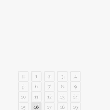
paliativa, con pasión y compasión Sólo se
muere una vez. Y, aunque a algunas
personas pueda parecerles poca cosa,
acompañar, consolar y confortar en el
importante proceso de abandonar esta vida,
además de algo de tremenda trascendencia
para el paciente, lo...
1
2
3
4
5
6
7
8
9
10
11
12
13
14
15
16
17
18
19