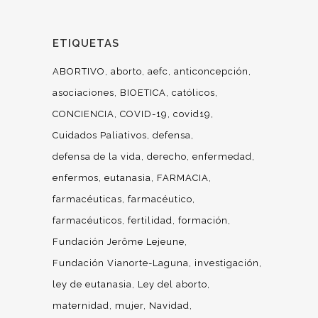
ETIQUETAS
ABORTIVO
aborto
aefc
anticoncepción
asociaciones
BIOETICA
católicos
CONCIENCIA
COVID-19
covid19
Cuidados Paliativos
defensa
defensa de la vida
derecho
enfermedad
enfermos
eutanasia
FARMACIA
farmacéuticas
farmacéutico
farmacéuticos
fertilidad
formación
Fundación Jerôme Lejeune
Fundación Vianorte-Laguna
investigación
ley de eutanasia
Ley del aborto
maternidad
mujer
Navidad