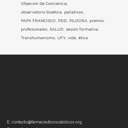
Objeción de Conciencia
observatorio bioética
paliativos
PAPA FRANCISCO
PDD
PILDORA
premio
profesionales
SALUD
sesión formativa
Transhumanismo
UFV
vida
ética
E: contacto@farmaceuticoscatolicos.org