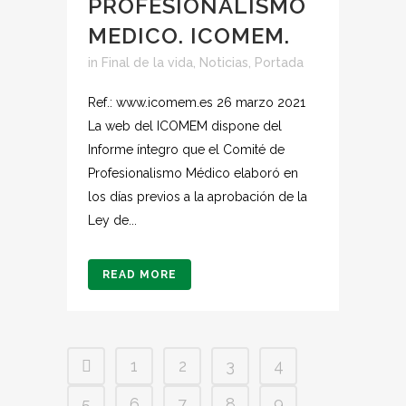
PROFESIONALISMO
MEDICO. ICOMEM.
in
Final de la vida
,
Noticias
,
Portada
Ref.: www.icomem.es 26 marzo 2021
La web del ICOMEM dispone del
Informe íntegro que el Comité de
Profesionalismo Médico elaboró en
los días previos a la aprobación de la
Ley de...
READ MORE
1
2
3
4
5
6
7
8
9