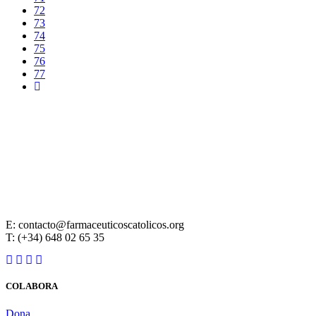
72
73
74
75
76
77
E: contacto@farmaceuticoscatolicos.org
T: (+34) 648 02 65 35
COLABORA
Dona