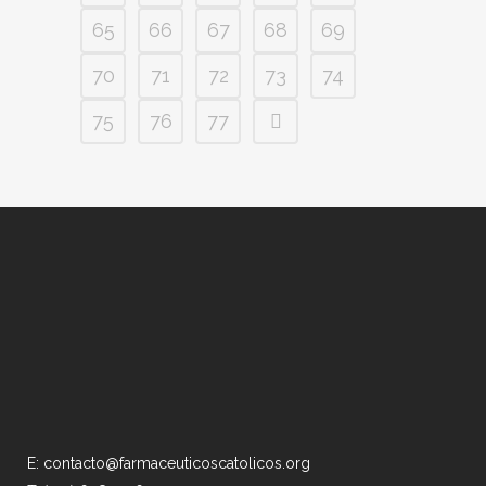
65
66
67
68
69
70
71
72
73
74
75
76
77
E: contacto@farmaceuticoscatolicos.org