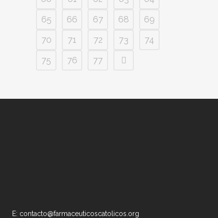
65
66
67
68
69
70
71
72
73
74
75
76
77
E: contacto@farmaceuticoscatolicos.org