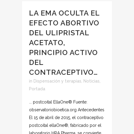
LA EMA OCULTA EL
EFECTO ABORTIVO
DEL ULIPRISTAL
ACETATO,
PRINCIPIO ACTIVO
DEL
CONTRACEPTIVO…
in
Dispensación y terapias
,
Noticias
,
Portada
... postcoital EllaOne® Fuente:
observatoriobioetica.org Antecedentes
El 15 de abril de 2015, el contraceptivo
postcoital ellaOne®, fabricado por el
laboratorio HRA Pharma, se convierte