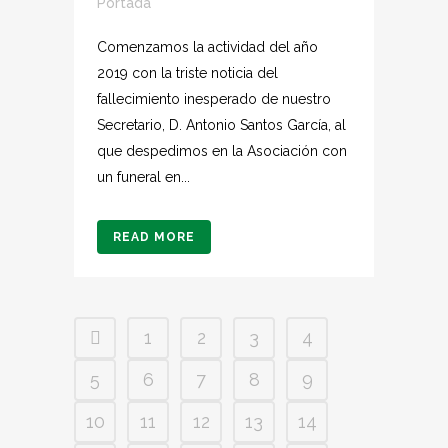
Portada
Comenzamos la actividad del año
2019 con la triste noticia del
fallecimiento inesperado de nuestro
Secretario, D. Antonio Santos García, al
que despedimos en la Asociación con
un funeral en...
READ MORE
1
2
3
4
5
6
7
8
9
10
11
12
13
14