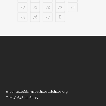
70
71
72
73
74
75
76
77
E: contacto@farmaceuticoscatolicos.org
T: (+34) 648 02 65 35