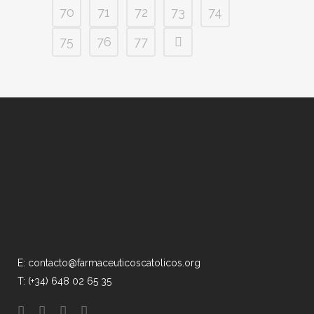
70
71
72
73
74
75
76
77
E: contacto@farmaceuticoscatolicos.org
T: (+34) 648 02 65 35