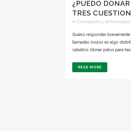
¿PUEDO DONAR 
TRES CUESTIO
in
Concepción y anticoncepc
Quiero responder brevemente a 
llamadas óvulos es algo distin
cabellos (donar pelos para hac
READ MORE