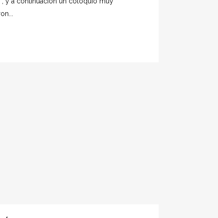
, y a continuación un coloquio muy
on...