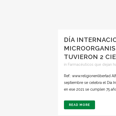
DÍA INTERNACI
MICROORGANIS
TUVIERON 2 CI
in
Farmacéuticos que dejan h
Ref.: www.religionenlibertad Al
septiembre se celebra el Día 
en ese 2021 se cumplen 75 año
READ MORE