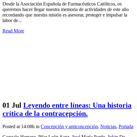
Desde la Asociación Española de Farmacéuticos Católicos, os
queremos hacer llegar nuestra memoria de actividades de este año
recordando que nuestra misión es asesorar, proteger e impulsar la
labor de...
Read More
01 Jul
Leyendo entre líneas: Una historia
crítica de la contracepción.
Posted at 14:08h
in
Concepción y anticoncepción
,
Noticias
,
Portada
Gonzalo Herranz, Pilar León-Sanz, José María Pardo, Jokin De