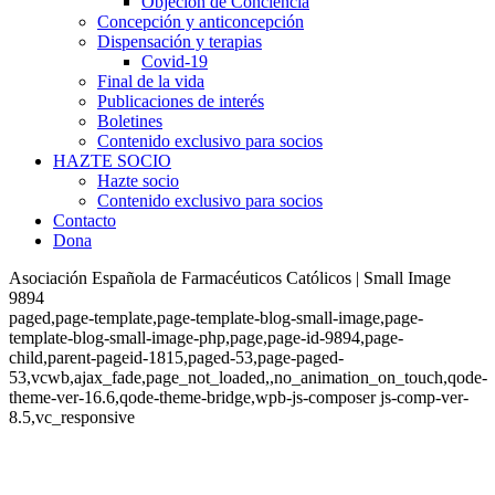
Objeción de Conciencia
Concepción y anticoncepción
Dispensación y terapias
Covid-19
Final de la vida
Publicaciones de interés
Boletines
Contenido exclusivo para socios
HAZTE SOCIO
Hazte socio
Contenido exclusivo para socios
Contacto
Dona
Asociación Española de Farmacéuticos Católicos | Small Image
9894
paged,page-template,page-template-blog-small-image,page-
template-blog-small-image-php,page,page-id-9894,page-
child,parent-pageid-1815,paged-53,page-paged-
53,vcwb,ajax_fade,page_not_loaded,,no_animation_on_touch,qode-
theme-ver-16.6,qode-theme-bridge,wpb-js-composer js-comp-ver-
8.5,vc_responsive