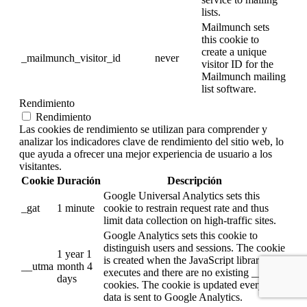
lists.
Mailmunch sets
this cookie to
create a unique
_mailmunch_visitor_id
never
visitor ID for the
Mailmunch mailing
list software.
Rendimiento
Rendimiento
Las cookies de rendimiento se utilizan para comprender y
analizar los indicadores clave de rendimiento del sitio web, lo
que ayuda a ofrecer una mejor experiencia de usuario a los
visitantes.
Cookie
Duración
Descripción
Google Universal Analytics sets this
_gat
1 minute
cookie to restrain request rate and thus
limit data collection on high-traffic sites.
Google Analytics sets this cookie to
distinguish users and sessions. The cookie
1 year 1
is created when the JavaScript library
__utma
month 4
executes and there are no existing __utma
days
cookies. The cookie is updated every time
data is sent to Google Analytics.