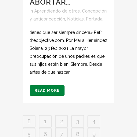
ABORTAR…
in
Aprendiendo de otros
,
Concepción
y anticoncepción
,
Noticias
,
Portada
tienes que ser siempre sincera» Ref.:
theobjective.com. Por María Hernández
Solana. 23 feb 2021 La mayor
preocupación de unos padres es que
sus hijos estén bien. Siempre. Desde
antes de que nazcan....
READ MORE
1
2
3
4
5
6
7
8
9