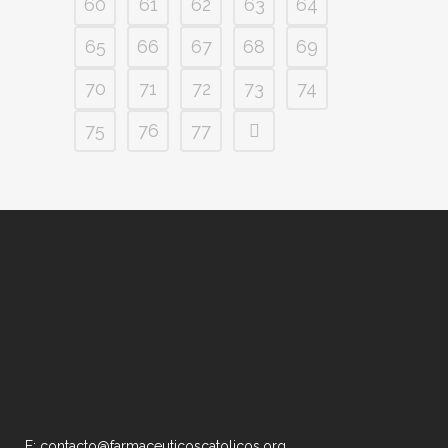
60
61
62
63
64
65
66
67
68
69
70
71
72
73
74
75
76
77
E: contacto@farmaceuticoscatolicos.org