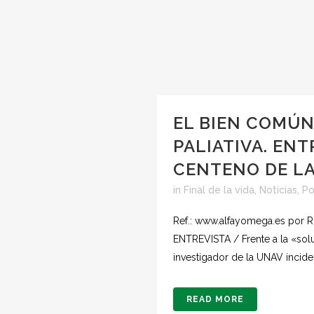
EL BIEN COMÚN
PALIATIVA. ENT
CENTENO DE L
in
Final de la vida
,
Noticias
,
Po
Ref.: www.alfayomega.es por R
ENTREVISTA / Frente a la «solu
investigador de la UNAV incide
READ MORE