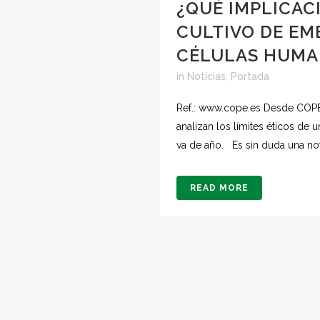
¿QUÉ IMPLICACI
CULTIVO DE E
CÉLULAS HUMA
in
Noticias
,
Portada
Ref.: www.cope.es Desde COPE
analizan los límites éticos de
va de año. Es sin duda una notic
READ MORE